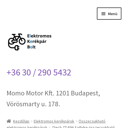
Ugrás
Kilépés
Menü
a
a
navigációhoz
tartalomba
Kezdőlap
Blog
Házhozszállítás
+36 30 / 290 5432
Impresszum
Kapcsolat
Momo Motor Kft. 1201 Budapest,
Vörösmarty u. 178.
Ztech garancia
Kezdőlap
Elektromos kerékpárok
Összecsukható
elektromos kerékpárok
Ztech ZT-89A Fatbike összecsukható