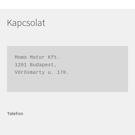
Kapcsolat
Momo Motor Kft.
1201 Budapest,
Vörösmarty u. 178.
Telefon