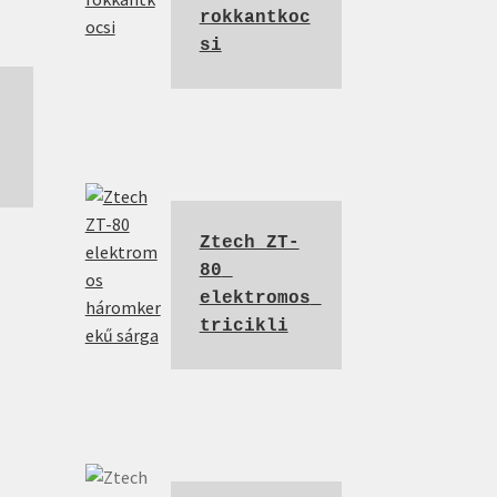
rokkantkoc
si
Ztech ZT-
80 
elektromos 
tricikli