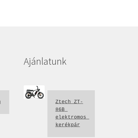
Ajánlatunk
m
Ztech ZT-
86B 
elektromos 
kerékpár