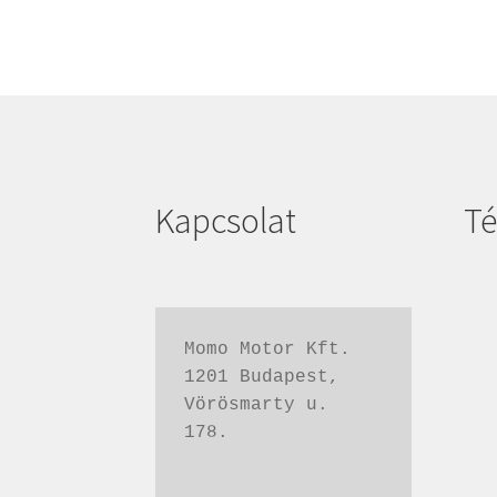
Kapcsolat
Té
Momo Motor Kft.
1201 Budapest,
Vörösmarty u. 
178.