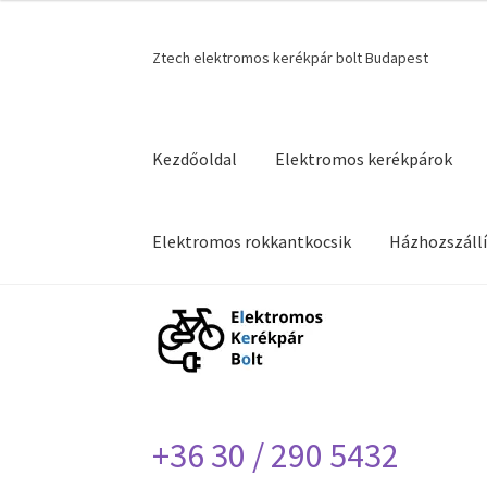
Ugrás
Kilépés
Ztech elektromos kerékpár bolt Budapest
a
a
navigációhoz
tartalomba
Kezdőoldal
Elektromos kerékpárok
Elektromos rokkantkocsik
Házhozszállí
Kezdőlap
Blog
Házhozszállítás
Impresszum
+36 30 / 290 5432