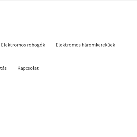
Elektromos robogók
Elektromos háromkerekűek
tás
Kapcsolat
Kapcsolat
Ztech garancia