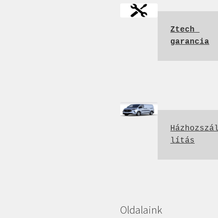
Ztech 
garancia
Házhozszá
lítás
Oldalaink