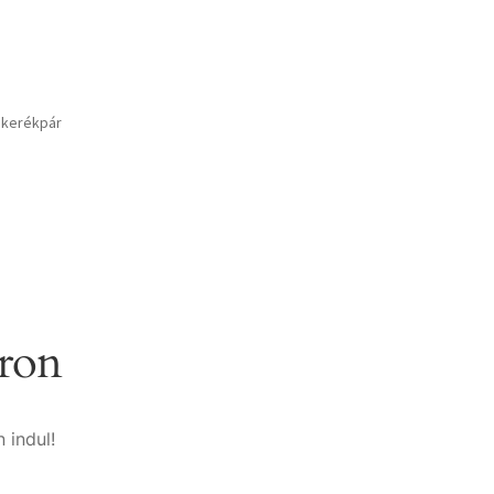
 kerékpár
áron
 indul!