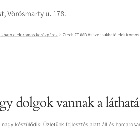
, Vörösmarty u. 178.
kható elektromos kerékpárok
Ztech ZT-88B összecsukható elektromos
y dolgok vannak a láthat
 nagy készülődik! Üzletünk fejlesztés alatt áll és hamarosan