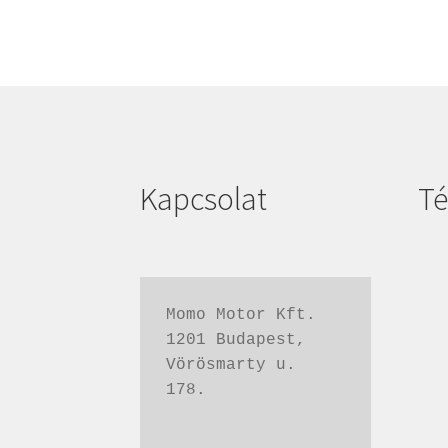
Kapcsolat
Té
Momo Motor Kft.
1201 Budapest,
Vörösmarty u. 
178.