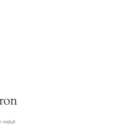
áron
 indul!