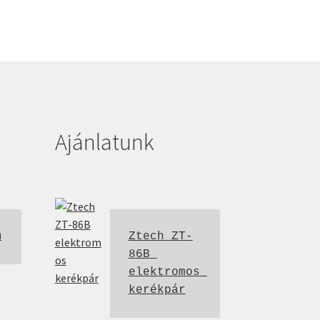
Ajánlatunk
m
Ztech ZT-
86B 
elektromos 
kerékpár