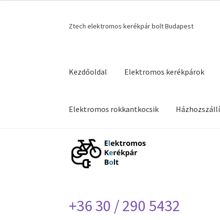
Ugrás
Kilépés
Ztech elektromos kerékpár bolt Budapest
a
a
navigációhoz
tartalomba
Kezdőoldal
Elektromos kerékpárok
Elektromos rokkantkocsik
Házhozszállí
Kezdőlap
Blog
Házhozszállítás
Impresszum
+36 30 / 290 5432