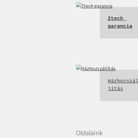
Ztech 
garancia
Házhozszá
lítás
Oldalaink