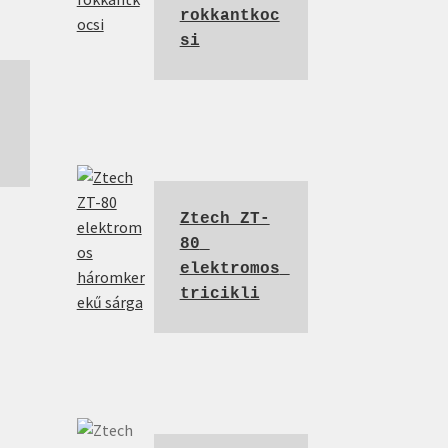
rokkantkoc
si
Ztech ZT-
80 
elektromos 
tricikli