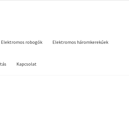
Elektromos robogók
Elektromos háromkerekűek
tás
Kapcsolat
Kapcsolat
Ztech garancia