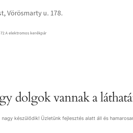
, Vörösmarty u. 178.
-72 A elektromos kerékpár
y dolgok vannak a láthat
 nagy készülődik! Üzletünk fejlesztés alatt áll és hamarosan