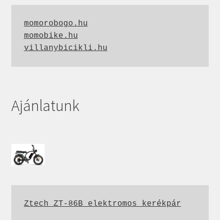
momorobogo.hu
momobike.hu
villanybicikli.hu
Ajánlatunk
Ztech ZT-86B elektromos kerékpár