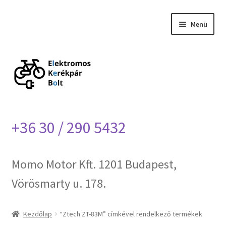
Ugrás
Kilépés
Menü
a
a
navigációhoz
tartalomba
Kezdőlap
Blog
Házhozszállítás
+36 30 / 290 5432
Impresszum
Kapcsolat
Momo Motor Kft. 1201 Budapest,
Vörösmarty u. 178.
Ztech garancia
Kezdőlap
“Ztech ZT-83M” címkével rendelkező termékek